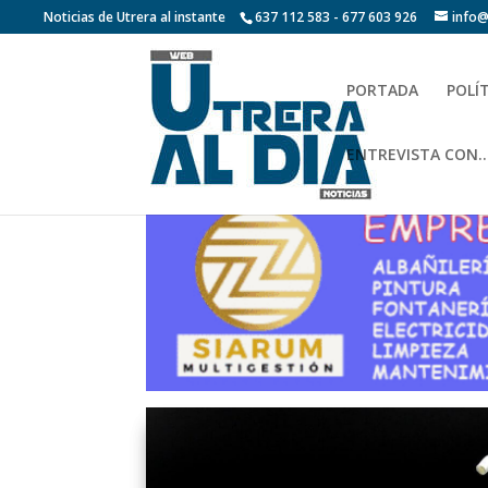
Noticias de Utrera al instante
637 112 583 - 677 603 926
info@
PORTADA
POLÍ
ENTREVISTA CON…