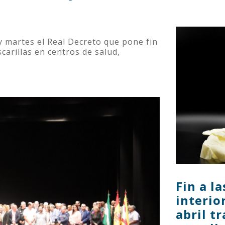
y martes el Real Decreto que pone fin
scarillas en centros de salud,
Fin a l
interio
abril t