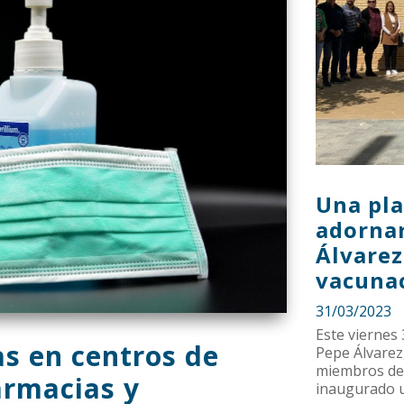
Una pl
adornar
Álvarez
vacunac
31/03/2023
Este viernes
as en centros de
Pepe Álvarez,
miembros de 
armacias y
inaugurado un