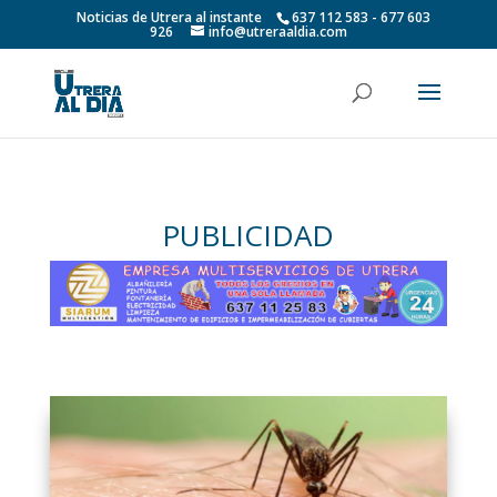
Noticias de Utrera al instante
637 112 583 - 677 603
926
info@utreraaldia.com
PUBLICIDAD