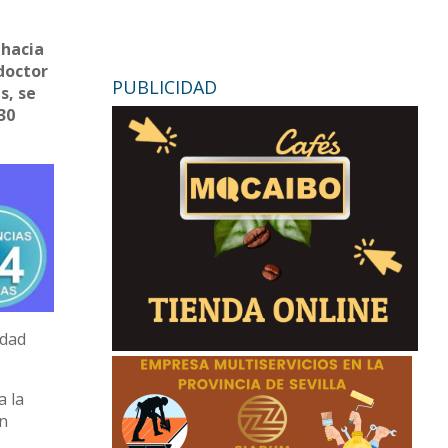
 hacia
 doctor
PUBLICIDAD
s, se
30
idad
a la
un