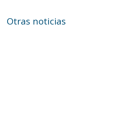
Otras noticias
Los trabajos del plan de asfaltado ya son
visibles en varios puntos de Utrera