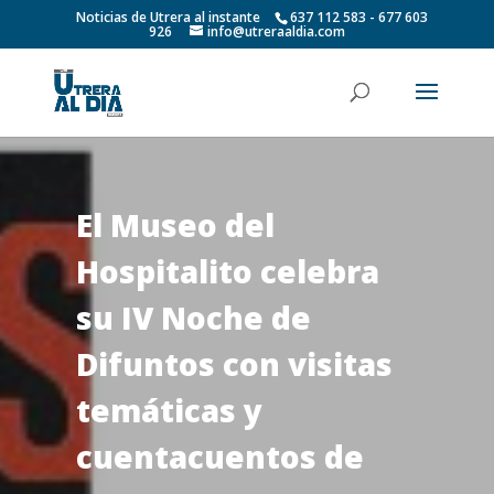
Noticias de Utrera al instante
637 112 583 - 677 603
926
info@utreraaldia.com
El Museo del
Hospitalito celebra
su IV Noche de
Difuntos con visitas
temáticas y
cuentacuentos de