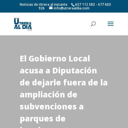
Noticias de Utrera al instante
637 112 583 - 677 603
926
info@utreraaldia.com
El Gobierno Local
acusa a Diputación
de dejarle fuera de la
ampliación de
subvenciones a
parques de