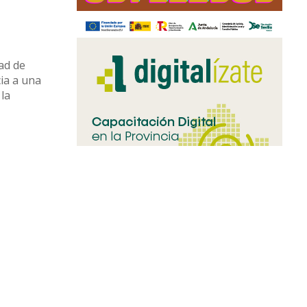
dad de
cia a una
 la