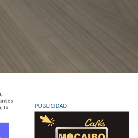
a,
tantes
PUBLICIDAD
, la