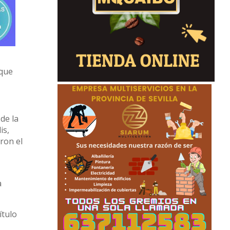
rque
de la
is,
ron el
a
ítulo