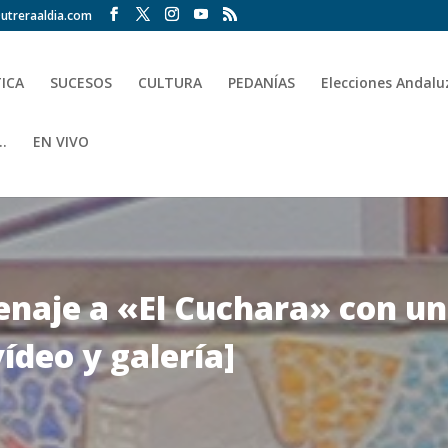
utreraaldia.com
TICA
SUCESOS
CULTURA
PEDANÍAS
Elecciones Andalu
.
EN VIVO
naje a «El Cuchara» con un
vídeo y galería]