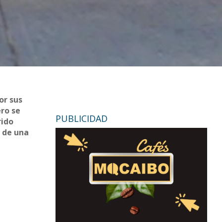
or sus
ero se
PUBLICIDAD
rido
 de una