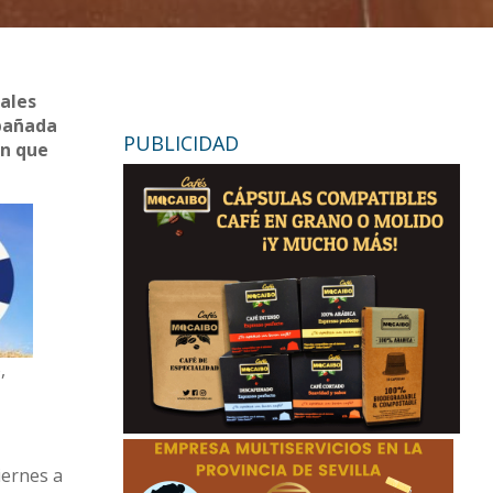
rales
mpañada
PUBLICIDAD
ón que
,
iernes a