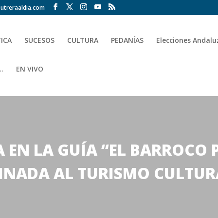
utreraaldia.com
TICA
SUCESOS
CULTURA
PEDANÍAS
Elecciones Andalu
.
EN VIVO
A EN LA GUÍA “EL BARROCO 
STINADA AL TURISMO CULTU