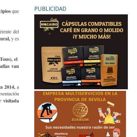
PUBLICIDAD
cipios
que
erente del
ural,
y es
 Tous), el
afías van
ca 2014,
a
resentación
 visitada