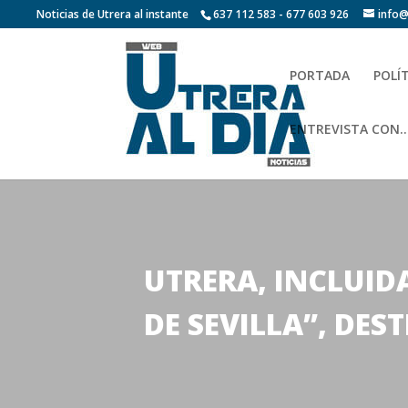
Noticias de Utrera al instante
637 112 583 - 677 603 926
info@
PORTADA
POLÍ
ENTREVISTA CON…
UTRERA, INCLUID
DE SEVILLA”, DE