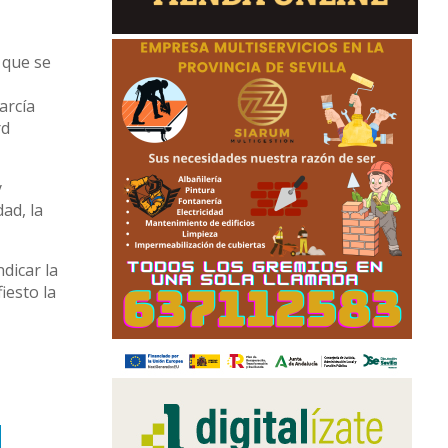
 que se
arcía
rd
y
ad, la
dicar la
iesto la