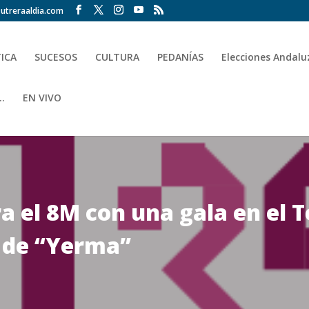
utreraaldia.com
TICA
SUCESOS
CULTURA
PEDANÍAS
Elecciones Andalu
.
EN VIVO
el 8M con una gala en el T
n de “Yerma”