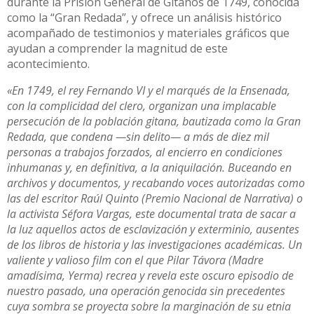
durante la Prisión General de Gitanos de 1749, conocida
como la “Gran Redada”, y ofrece un análisis histórico
acompañado de testimonios y materiales gráficos que
ayudan a comprender la magnitud de este
acontecimiento.
«En 1749, el rey Fernando VI y el marqués de la Ensenada,
con la complicidad del clero, organizan una implacable
persecución de la población gitana, bautizada como la Gran
Redada, que condena —sin delito— a más de diez mil
personas a trabajos forzados, al encierro en condiciones
inhumanas y, en definitiva, a la aniquilación. Buceando en
archivos y documentos, y recabando voces autorizadas como
las del escritor Raúl Quinto (Premio Nacional de Narrativa) o
la activista Séfora Vargas, este documental trata de sacar a
la luz aquellos actos de esclavización y exterminio, ausentes
de los libros de historia y las investigaciones académicas. Un
valiente y valioso film con el que Pilar Távora (Madre
amadísima, Yerma) recrea y revela este oscuro episodio de
nuestro pasado, una operación genocida sin precedentes
cuya sombra se proyecta sobre la marginación de su etnia