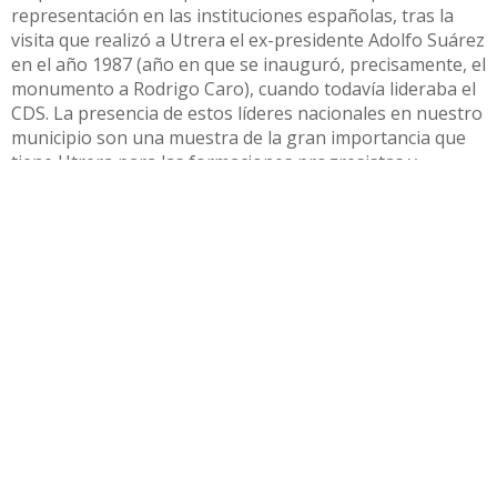
representación en las instituciones españolas, tras la
visita que realizó a Utrera el ex-presidente Adolfo Suárez
en el año 1987 (año en que se inauguró, precisamente, el
monumento a Rodrigo Caro), cuando todavía lideraba el
CDS. La presencia de estos líderes nacionales en nuestro
municipio son una muestra de la gran importancia que
tiene Utrera para las formaciones progresistas y
centristas que abogan por superar el orden establecido
por los grandes partidos políticos, con vistas a ofrecer a
la ciudadanía una alternativa que de cabida al sentido
común y a las necesidades ciudadanas por encima de la
confrontación».
Compartir