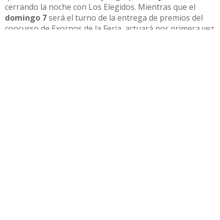
cerrando la noche con Los Elegidos. Mientras que el
domingo 7
será el turno de la entrega de premios del
concurso de Exornos de la Feria, actuará por primera vez
el grupo utrerano
La Flamenquería
, la academia de
Rocío Palacios y la cantaora
María Toledo
a la una de la
madrugada, además de la tradicional peregrinación al
santuario de Consolación sobre las 11 de la noche.
El
lunes 8
, día grande de la Patrona, se celebrará la
función solemne y la procesión de Nuestra Señora de
Consolación. En la caseta municipal a las tres de la tarde
«Al Compás por Sevillanas» con las actuaciones de
María
de la Colina, Las Soles y el grupo Salmarina
, junto a la
academia de Merche y Joana, concluyendo la feria con la
merienda infantil y el tradicional espectáculo de fuegos
artificiales.
El concejal Arjona subrayó que el objetivo de la
delegación es “
recuperar las sevillanas como seña de
identidad de la feria”
y reforzar la presencia de los artistas