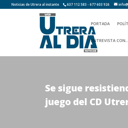
Noticias de Utrera al instante
637 112 583 - 677 603 926
info@
PORTADA
POLÍ
ENTREVISTA CON…
Se sigue resistien
juego del CD Utrer