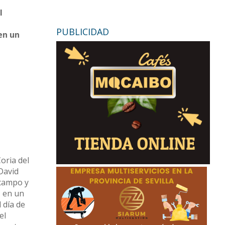
l
PUBLICIDAD
en un
oria del
David
 campo y
, en un
 día de
el