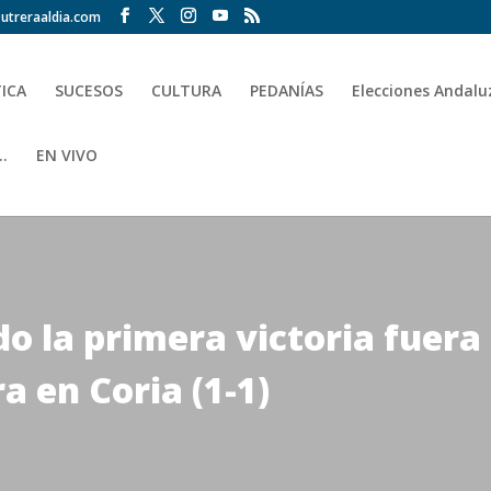
utreraaldia.com
TICA
SUCESOS
CULTURA
PEDANÍAS
Elecciones Andalu
.
EN VIVO
do la primera victoria fuera
a en Coria (1-1)