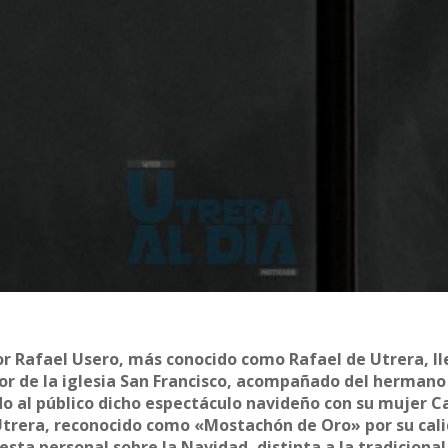
aor Rafael Usero, más conocido como Rafael de Utrera, l
ior de la iglesia San Francisco, acompañado del herman
do al público dicho espectáculo navideño con su mujer 
 Utrera, reconocido como «Mostachón de Oro» por su cal
esta personal sobre la Navidad, distinta a la tradicional