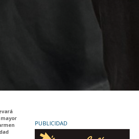
levará
o mayor
PUBLICIDAD
Carmen
idad