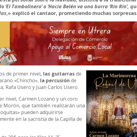
 ‘El Tambolinero’ o ‘Hacia Belén va una burra ‘Rin Rin’, q
das
,» explicó el cantaor, prometiendo muchas sorpresas
os de primer nivel
, las guitarras
de
arano «Chincho»,
la percusión
de
na, Rafa Usero y Juan Carlos Usero.
er nivel, Carmen Lozano y un coro
de Morón, que también realizarán una
 poquitas» pueden adquirirse
nte en la sacristía de la Capilla de