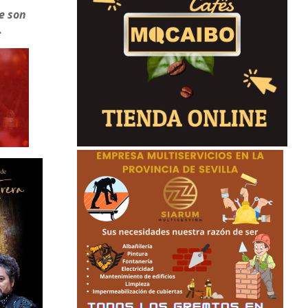
ue son
.