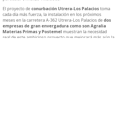
El proyecto de
conurbación Utrera-Los Palacios
toma
cada día más fuerza, la instalación en los próximos
meses en la carretera A-362 Utrera-Los Palacios de
dos
empresas de gran envergadura como son Agralia
Materias Primas y Postemel
muestran la necesidad
real de este ambicioso proyecto que mejorará más aún la
privilegiada ubicación geográfica que tienen ambos
municipios.
Compartir
Otras noticias