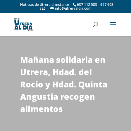
Noticias de Utrera al instante
637 112 583 - 677 603
926
info@utreraaldia.com
Mañana solidaria en
Utrera, Hdad. del
Rocio y Hdad. Quinta
Angustia recogen
alimentos