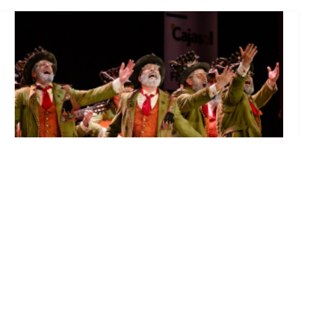
El Castillo de Utrera vibrará esta noche bajo
el Carnaval de Cádiz con la comparsa «Los
Humanos»
Ago 7, 2026
