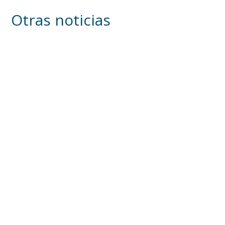
Otras noticias
Inicia en Trajano la campaña de
concienciación del consistorio utrerano
«Sumérgete en el reciclaje»
Ago 7, 2026
