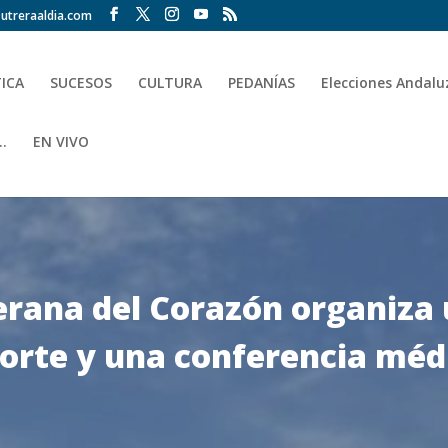
utreraaldia.com
TICA
SUCESOS
CULTURA
PEDANÍAS
Elecciones Andalu
.
EN VIVO
rerana del Corazón organiza
orte y una conferencia médi