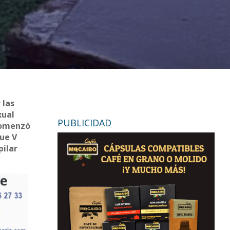
 las
xual
PUBLICIDAD
 comenzó
que V
pilar