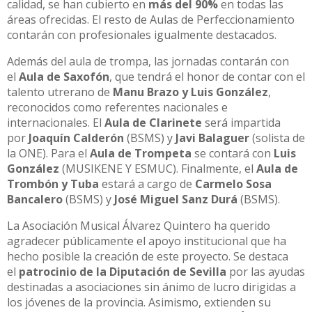
calidad, se han cubierto en
más del 90%
en todas las
áreas ofrecidas. El resto de Aulas de Perfeccionamiento
contarán con profesionales igualmente destacados.
Además del aula de trompa, las jornadas contarán con
el
Aula de Saxofón
, que tendrá el honor de contar con el
talento utrerano de
Manu Brazo y Luis González
,
reconocidos como referentes nacionales e
internacionales. El
Aula de Clarinete
será impartida
por
Joaquín Calderón
(BSMS) y
Javi Balaguer
(solista de
la ONE). Para el
Aula de Trompeta
se contará con
Luis
González
(MUSIKENE Y ESMUC). Finalmente, el
Aula de
Trombón y Tuba
estará a cargo de
Carmelo Sosa
Bancalero
(BSMS) y
José Miguel Sanz Durá
(BSMS).
La Asociación Musical Álvarez Quintero ha querido
agradecer públicamente el apoyo institucional que ha
hecho posible la creación de este proyecto. Se destaca
el
patrocinio de la Diputación de Sevilla
por las ayudas
destinadas a asociaciones sin ánimo de lucro dirigidas a
los jóvenes de la provincia. Asimismo, extienden su