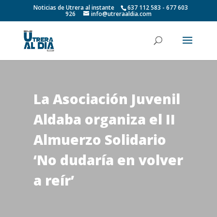
Noticias de Utrera al instante
637 112 583 - 677 603
926
info@utreraaldia.com
La Asociación Juvenil
Aldaba organiza el II
Almuerzo Solidario
‘No dudaría en volver
a reír’