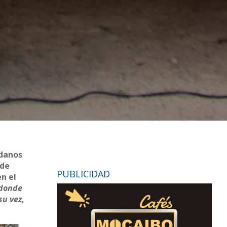
adanos
 de
PUBLICIDAD
en el
 donde
su vez,