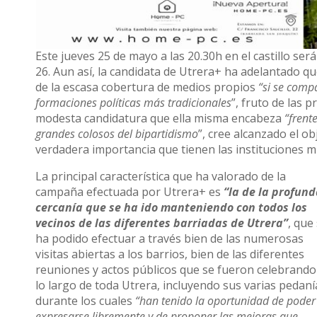
Este jueves 25 de mayo a las 20.30h en el castillo será
26. Aun así, la candidata de Utrera+ ha adelantado q
de la escasa cobertura de medios propios
“si se comp
formaciones políticas más tradicionales
”, fruto de las 
modesta candidatura que ella misma encabeza
“frent
grandes colosos del bipartidismo
”, cree alcanzado el o
verdadera importancia que tienen las instituciones mu
La principal característica que ha valorado de la
campaña efectuada por Utrera+ es
“la de la profun
cercanía que se ha ido manteniendo con todos los
vecinos de las diferentes barriadas de Utrera”
, que
ha podido efectuar a través bien de las numerosas
visitas abiertas a los barrios, bien de las diferentes
reuniones y actos públicos que se fueron celebrando
lo largo de toda Utrera, incluyendo sus varias pedaní
durante los cuales
“han tenido la oportunidad de poder
expresarse libremente y de proponer las mejoras que