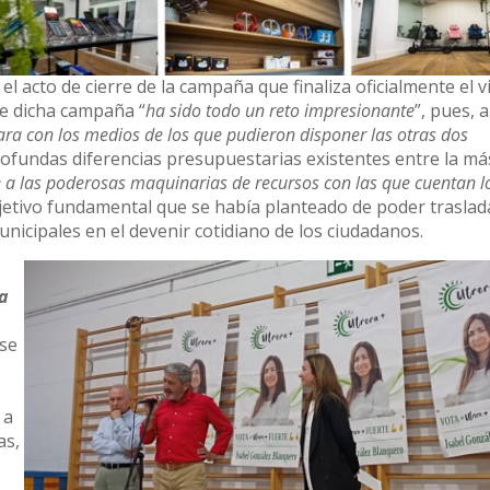
 el acto de cierre de la campaña que finaliza oficialmente el 
ue dicha campaña “
ha sido todo un reto impresionante
”, pues, 
ara con los medios de los que pudieron disponer las otras dos
profundas diferencias presupuestarias existentes entre la má
e a las poderosas maquinarias de recursos con las que cuentan l
bjetivo fundamental que se había planteado de poder traslad
nicipales en el devenir cotidiano de los ciudadanos.
da
 se
 a
as,