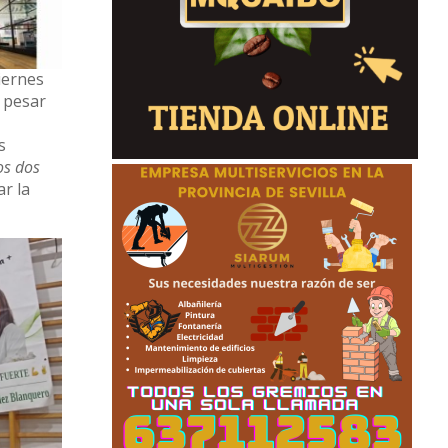
viernes
a pesar
s
os dos
ar la