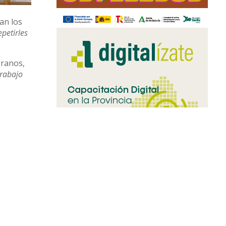
an los
epetirles
eranos,
trabajo