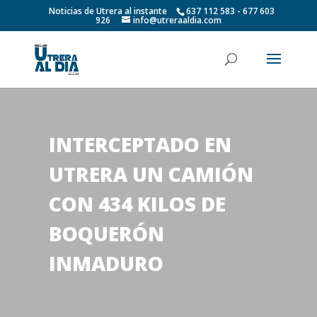
Noticias de Utrera al instante
637 112 583 - 677 603
926
info@utreraaldia.com
INTERCEPTADO EN
UTRERA UN CAMIÓN
CON 434 KILOS DE
BOQUERÓN
INMADURO