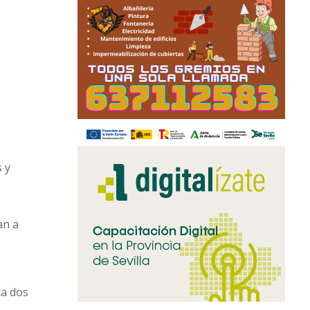
s y
an a
ta dos
cio y