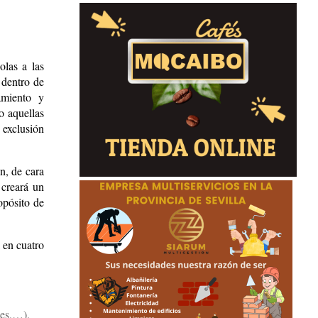
olas a las
 dentro de
amiento y
o aquellas
 exclusión
ón, de cara
 creará un
opósito de
 en cuatro
nes,…).