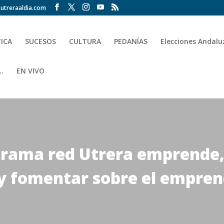
utreraaldia.com
TICA
SUCESOS
CULTURA
PEDANÍAS
Elecciones Andalu
.
EN VIVO
grama red Utrera emprende,
 y fomentar sobre el empre