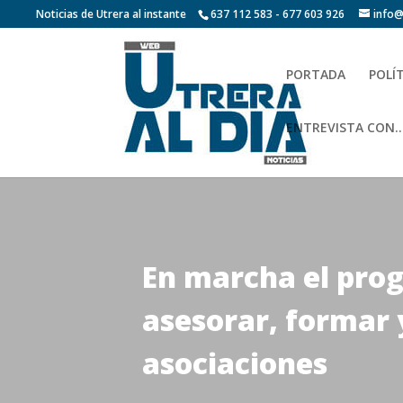
Noticias de Utrera al instante
637 112 583 - 677 603 926
info@
PORTADA
POLÍ
ENTREVISTA CON…
En marcha el pro
asesorar, formar
asociaciones