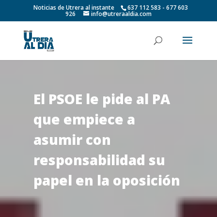
Noticias de Utrera al instante
637 112 583 - 677 603
926
info@utreraaldia.com
El PSOE le pide al PA
que empiece a
asumir con
responsabilidad su
papel en la oposición