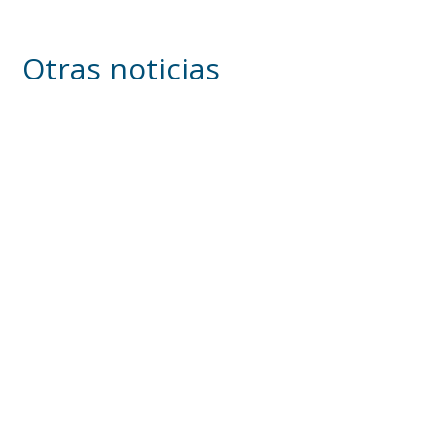
Otras noticias
Se intensifican los trabajos en el recinto ferial
a un mes del inicio de la Feria de Utrera 2026