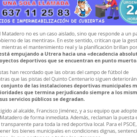
 El Matadero no es un caso aislado, sino que responde a un p
ierno de las mentiras». En este sentido, critican que la ges
mientras el mantenimiento real y la planificación brillan po
r está empujando a Utrera hacia una «decadencia absolu
proyectos deportivos que se encuentran en punto muerto
istas han recordado que las obras del campo de fútbol de
tras que las pistas del Quinto Centenario siguen deteriorán
l conjunto de las instalaciones deportivas municipales 
prioridades que termina perjudicando siempre a los mism
us servicios públicos se degradan.
xigido al alcalde, Francisco Jiménez, y a su equipo que adopt
l Matadero de forma inmediata. Además, reclaman la puesta 
transparente para toda la red deportiva local. Para el PSOE,
tener los bienes municipales en condiciones dignas, sentenc