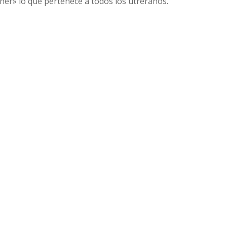
er» lo que pertenece a todos los utreranos.