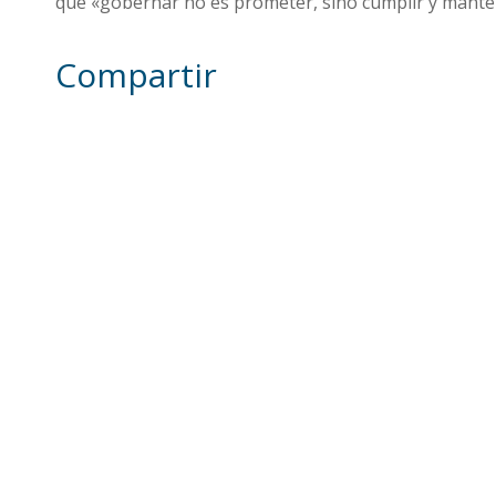
que «gobernar no es prometer, sino cumplir y manten
Compartir
Otras noticias