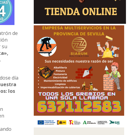
atrón de
tión
r su
ta»,
.
dose día
muestra
os: los
en
en
iando