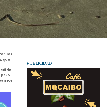
tan las
ez que
PUBLICIDAD
s
cedido
a para
barrios