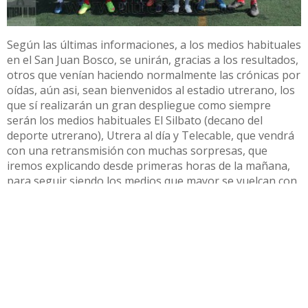
Según las últimas informaciones, a los medios habituales
en el San Juan Bosco, se unirán, gracias a los resultados,
otros que venían haciendo normalmente las crónicas por
oídas, aún asi, sean bienvenidos al estadio utrerano, los
que sí realizarán un gran despliegue como siempre
serán los medios habituales El Silbato (decano del
deporte utrerano), Utrera al día y Telecable, que vendrá
con una retransmisión con muchas sorpresas, que
iremos explicando desde primeras horas de la mañana,
para seguir siendo los medios que mayor se vuelcan con
el CD Utrera, desde hace varios años, ni dos, ni cuatro,
bastante más, con los colaboradores habituales de todo
el año, sin nuevos fichajes, nuestros nuevos fichajes
serán los aficionados, jugadores, técnicos, directiva, ya
que entre todos, conseguiremos el objetivo del ascenso,
vamos CD UTRERA, este año SÍ.