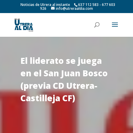
Noticias de Utrera al instante
637 112 583 - 677 603
926
info@utreraaldia.com
El liderato se juega
en el San Juan Bosco
(previa CD Utrera-
Castilleja CF)