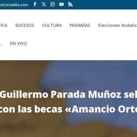
utreraaldia.com
TICA
SUCESOS
CULTURA
PEDANÍAS
Elecciones Andalu
.
EN VIVO
 Guillermo Parada Muñoz se
 con las becas «Amancio Or