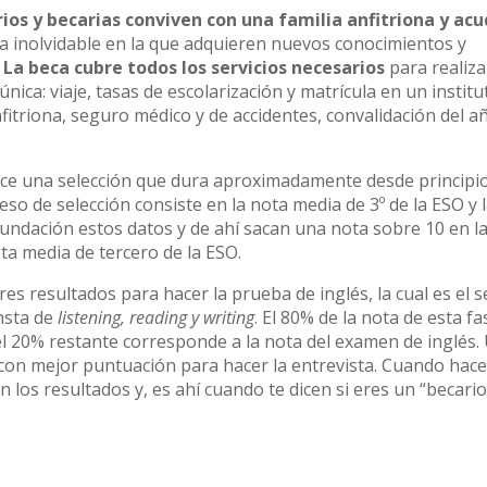
ios y becarias conviven con una familia anfitriona y ac
ia inolvidable en la que adquieren nuevos conocimientos y
.
La beca cubre todos los servicios necesarios
para realiza
única: viaje, tasas de escolarización y matrícula en un institu
fitriona, seguro médico y de accidentes, convalidación del a
hace una selección que dura aproximadamente desde principi
eso de selección consiste en la nota media de 3º de la ESO y 
a Fundación estos datos y de ahí sacan una nota sobre 10 en la
ota media de tercero de la ESO.
res resultados para hacer la prueba de inglés, la cual es el
nsta de
listening, reading y writing
. El 80% de la nota de esta fa
el 20% restante corresponde a la nota del examen de inglés.
es con mejor puntuación para hacer la entrevista. Cuando hace
los resultados y, es ahí cuando te dicen si eres un “becario