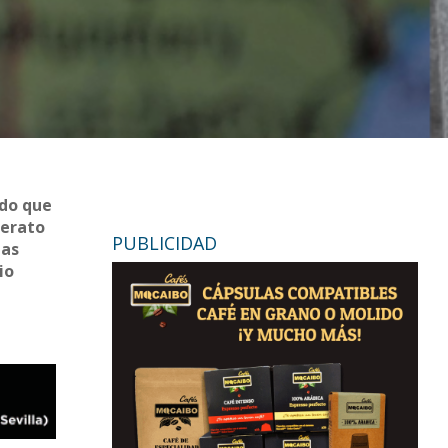
ado que
lerato
PUBLICIDAD
las
io