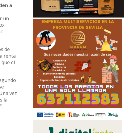
uden a
r un
to
ño
os de
la renta
 que el
 segundo
se
 Una vez
s la
”.