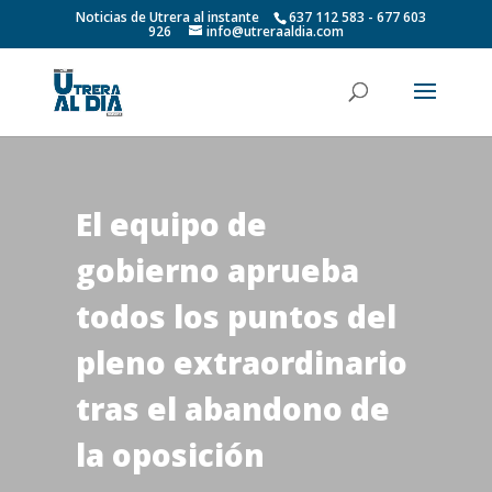
Noticias de Utrera al instante
637 112 583 - 677 603
926
info@utreraaldia.com
El equipo de
gobierno aprueba
todos los puntos del
pleno extraordinario
tras el abandono de
la oposición