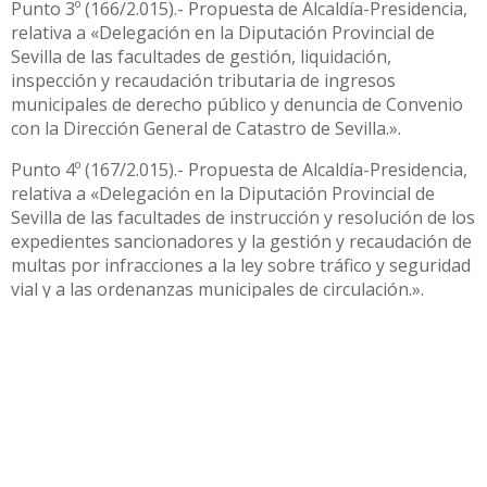
Punto 3º (166/2.015).- Propuesta de Alcaldía-Presidencia,
relativa a «Delegación en la Diputación Provincial de
Sevilla de las facultades de gestión, liquidación,
inspección y recaudación tributaria de ingresos
municipales de derecho público y denuncia de Convenio
con la Dirección General de Catastro de Sevilla.».
Punto 4º (167/2.015).- Propuesta de Alcaldía-Presidencia,
relativa a «Delegación en la Diputación Provincial de
Sevilla de las facultades de instrucción y resolución de los
expedientes sancionadores y la gestión y recaudación de
multas por infracciones a la ley sobre tráfico y seguridad
vial y a las ordenanzas municipales de circulación.».
Punto 5º (168/2.015).- Dar cuenta del Decreto de Alcaldía-
Presidencia, de fecha 20 de noviembre de 2015, relativo a
«1ª Reorganización Gobierno Municipal 2015-2019».
Punto 6º (169/2.015).- Propuesta de la Delegación de
Recursos Humanos, relativa a «Modificación de la R.P.T.»
Punto 7º (169/2.015).- Propuesta de la Teniente de