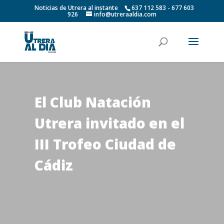
Noticias de Utrera al instante
637 112 583 - 677 603
926
info@utreraaldia.com
El Club Natación
Utrera invitado en el
III Trofeo Ciudad de
Cádiz