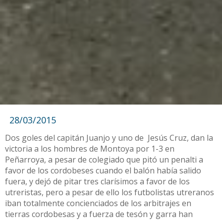
28/03/2015
Dos goles del capitán Juanjo y uno de Jesús Cruz, dan la
victoria a los hombres de Montoya por 1-3 en
Peñarroya, a pesar de colegiado que pitó un penalti a
favor de los cordobeses cuando el balón había salido
fuera, y dejó de pitar tres clarísimos a favor de los
utreristas, pero a pesar de ello los futbolistas utreranos
iban totalmente concienciados de los arbitrajes en
tierras cordobesas y a fuerza de tesón y garra han