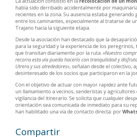
La actuación consistió en la
recolocación de un mon
había sido derribado accidentalmente por maquinari
recientes en la zona. Su ausencia estaba generando
entre los caminantes, especialmente al tratarse de u
Trajano hacia la siguiente etapa.
Desde la asociación han destacado que la desaparici
para la seguridad y la experiencia de los peregrinos,
que transitan diariamente por la ruta.
«Nuestro compr
recorra esta vía pueda hacerlo con tranquilidad y disfruta
Utrera y sus alrededores»
, señalan desde el colectivo,
desinteresado de los socios que participaron en la j
Con el objetivo de actuar con mayor rapidez ante fut
un llamamiento a vecinos, senderistas y agricultores
vigilancia del itinerario. Se solicita que cualquier de
orientación sea comunicada de inmediato para su repa
han habilitado una vía de contacto directa: por
Whats
Compartir