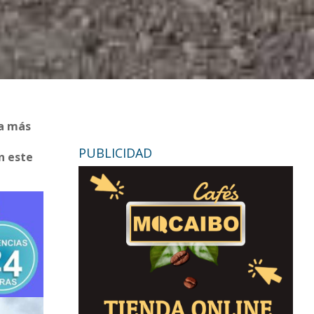
ia más
PUBLICIDAD
n este