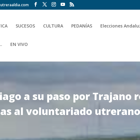
utreraaldia.com
TICA
SUCESOS
CULTURA
PEDANÍAS
Elecciones Andalu
.
EN VIVO
iago a su paso por Trajano 
ias al voluntariado utreran