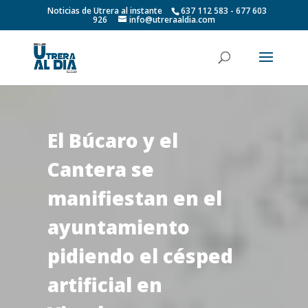
Noticias de Utrera al instante
637 112 583 - 677 603
926
info@utreraaldia.com
El Búcaro y el
Cantera se
manifiestan en el
ayuntamiento
pidiendo el césped
artificial en