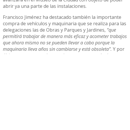
abrir ya una parte de las instalaciones.
Francisco Jiménez ha destacado también la importante
compra de vehículos y maquinaria que se realiza para las
delegaciones las de Obras y Parques y Jardines,
“que
permitirá trabajar de manera más eficaz y acometer trabajos
que ahora mismo no se pueden llevar a cabo porque la
maquinaria lleva años sin cambiarse y está obsoleta”.
Y por
último, aunque quedan muchos proyectos más de menor
entidad, una plan de asfaltado por 1,5 millones de euros
que llegará a muchas zonas de Utrera que lo están
necesitando.
Compartir