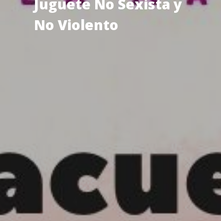
Juguete No Sexista y
No Violento