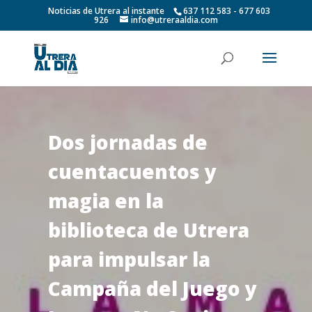
Noticias de Utrera al instante
637 112 583 - 677 603
926
info@utreraaldia.com
Dos jornadas de
cuentacuentos y
magia en la
biblioteca de Utrera
para impulsar la
Campaña del Juego y