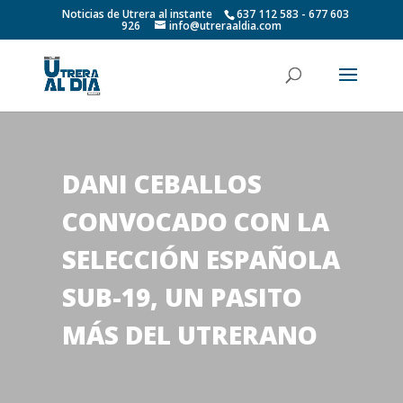
Noticias de Utrera al instante
637 112 583 - 677 603
926
info@utreraaldia.com
DANI CEBALLOS
CONVOCADO CON LA
SELECCIÓN ESPAÑOLA
SUB-19, UN PASITO
MÁS DEL UTRERANO