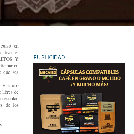
 curso en
cutivo el
PUBLICIDAD
ITOS Y
rticipar en
o que sea
. El curso
 libres de
o escolar.
es de los
s: