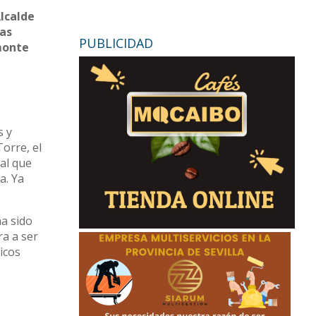
lcalde
ras
PUBLICIDAD
 monte
s y
orre, el
ual que
a. Ya
ha sido
a a ser
icos