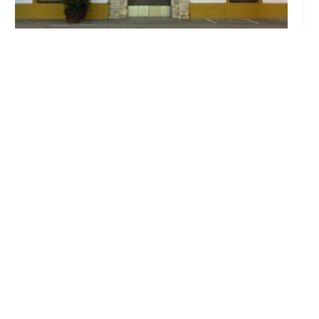
El Ayuntamiento abre el periodo de
información pública de la nueva Ordenanza
de Urbanismo
Ago 6, 2026
