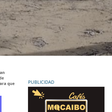
van
de
PUBLICIDAD
para que