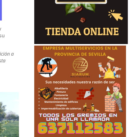
y
su
ición a
sta