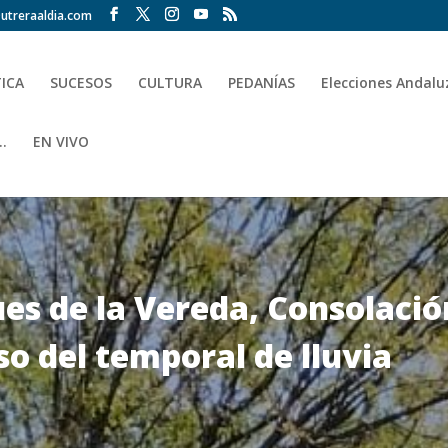
utreraaldia.com
TICA
SUCESOS
CULTURA
PEDANÍAS
Elecciones Andalu
.
EN VIVO
ues de la Vereda, Consolació
so del temporal de lluvia