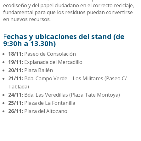
ecodiseño y del papel ciudadano en el correcto reciclaje,
fundamental para que los residuos puedan convertirse
en nuevos recursos.
F
echas y ubicaciones del stand (de
9:30h a 13.30h)
18/11:
Paseo de Consolación
19/11:
Explanada del Mercadillo
20/11:
Plaza Bailén
21/11:
Bda. Campo Verde – Los Militares (Paseo C/
Tablada)
24/11:
Bda. Las Veredillas (Plaza Tate Montoya)
25/11:
Plaza de La Fontanilla
26/11:
Plaza del Altozano
27/11:
Pedanía de Trajano
28/11:
Pedanía de Guadalema
01/12:
Pedanía de Pinzón