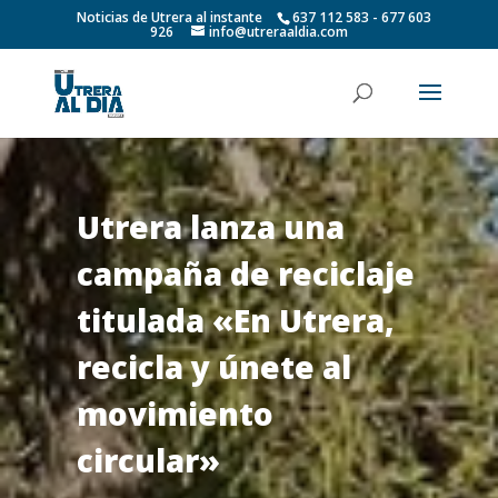
Noticias de Utrera al instante
637 112 583 - 677 603
926
info@utreraaldia.com
Utrera lanza una
campaña de reciclaje
titulada «En Utrera,
recicla y únete al
movimiento
circular»