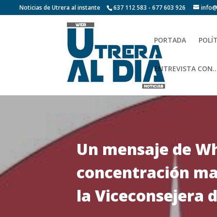
Noticias de Utrera al instante
637 112 583 - 677 603 926
info@
PORTADA
POLÍ
ENTREVISTA CON…
Un mensaje de Wh
concentración mañ
la Viceconsejera 