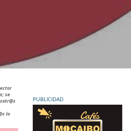
rector
a; se
PUBLICIDAD
osotr@s
@s lo