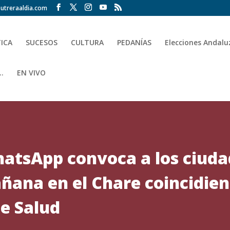
utreraaldia.com
TICA
SUCESOS
CULTURA
PEDANÍAS
Elecciones Andalu
.
EN VIVO
atsApp convoca a los ciuda
ana en el Chare coincidiend
de Salud