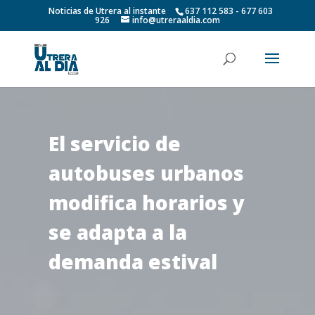
Noticias de Utrera al instante
637 112 583 - 677 603
926
info@utreraaldia.com
El servicio de
autobuses urbanos
modifica horarios y
se adapta a la
demanda estival