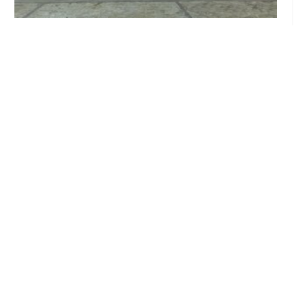
El Ayuntamiento abre el periodo de
información pública de la nueva Ordenanza
de Urbanismo
Ago 6, 2026

Agotadas las entradas para ver a ‘Café