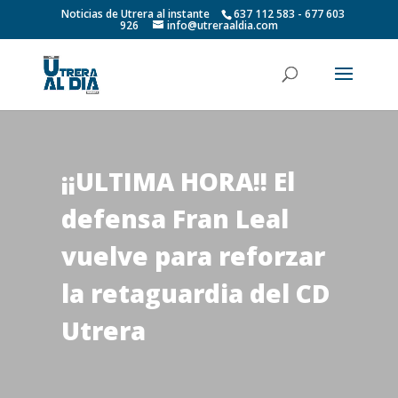
Noticias de Utrera al instante
637 112 583 - 677 603
926
info@utreraaldia.com
¡¡ULTIMA HORA!! El
defensa Fran Leal
vuelve para reforzar
la retaguardia del CD
Utrera