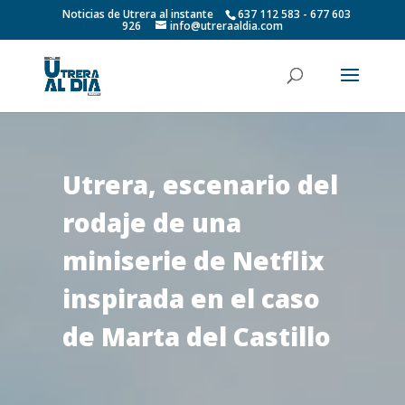
Noticias de Utrera al instante
637 112 583 - 677 603
926
info@utreraaldia.com
Utrera, escenario del
rodaje de una
miniserie de Netflix
inspirada en el caso
de Marta del Castillo