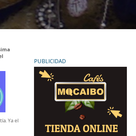
ísima
el
PUBLICIDAD
ía. Ya el