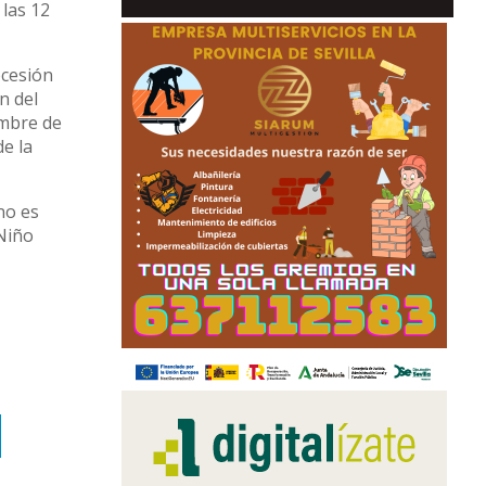
 las 12
ocesión
n del
embre de
de la
 no es
 Niño