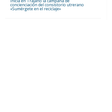
Inicia en Trajano la campaña de
concienciación del consistorio utrerano
«Sumérgete en el reciclaje»
Ago 7, 2026

El Castillo de Utrera vibrará esta noche bajo
el Carnaval de Cádiz con la comparsa «Los